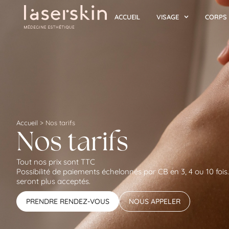
ACCUEIL
VISAGE
CORPS
Accueil
>
Nos tarifs
Nos tarifs
Tout nos prix sont TTC
Possibilité de paiements échelonnés par CB en 3, 4 ou 10 foi
seront plus acceptés.
PRENDRE RENDEZ-VOUS
NOUS APPELER