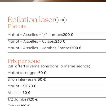
Épilation laser
VOIR
Forfaits
Maillot + Aisselles + 1/2 Jambes
200 €
Maillot + Aisselles + Cuisses
230 €
Maillot + Aisselles + Jambes Entières
300 €
Prix par zone
(SIF offert si 2ème zone dans la même séance)
Maillot tous types
50 €
Sillon InterFessier
30 €
Maillot + SIF
70 €
Aisselles
50 €
1/2 Jambes
120 €
Cuisses
160 €