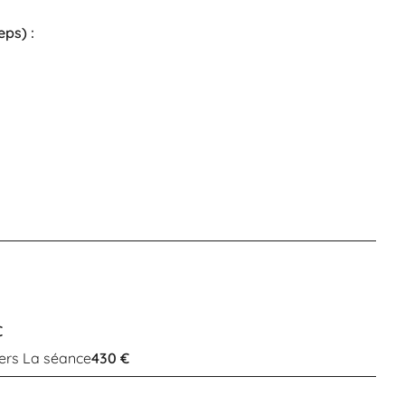
ps) :
€
ters La séance
430 €