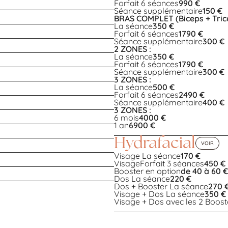
Forfait 6 séances
990 €
Séance supplémentaire
150 €
BRAS COMPLET (Biceps + Trice
La séance
350 €
Forfait 6 séances
1790 €
Séance supplémentaire
300 €
2 ZONES :
La séance
350 €
Forfait 6 séances
1790 €
Séance supplémentaire
300 €
3 ZONES :
La séance
500 €
Forfait 6 séances
2490 €
Séance supplémentaire
400 €
3 ZONES :
6 mois
4000 €
1 an
6900 €
Hydrafacial
VOIR
Visage La séance
170 €
VisageForfait 3 séances
450 €
Booster en option
de 40 à 60 €
Dos La séance
220 €
Dos + Booster La séance
270 
Visage + Dos La séance
350 €
Visage + Dos avec les 2 Boos