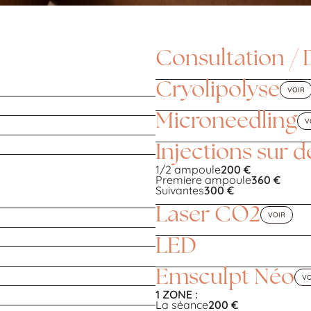
Consultation / 
Cryolipolyse
VOIR
Microneedling
V
Injections sur d
1/2 ampoule
200 €
Premiere ampoule
360 €
Suivantes
300 €
Laser CO2
VOIR
LED
Emsculpt Néo
VO
1 ZONE :
La séance
200 €