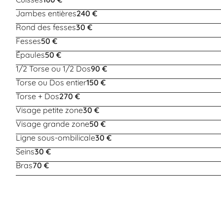
Jambes entières
240 €
Rond des fesses
30 €
Fesses
50 €
Épaules
50 €
1/2 Torse ou 1/2 Dos
90 €
Torse ou Dos entier
150 €
Torse + Dos
270 €
Visage petite zone
30 €
Visage grande zone
50 €
Ligne sous-ombilicale
30 €
Seins
30 €
Bras
70 €